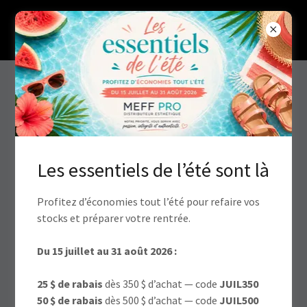
Connexion au compte
Connectez-vous à votre compte pour accéder à votre
profil, à votre historique et à toutes les pages privées
Les essentiels de l’été sont là
auxquelles vous avez accès.
Profitez d’économies tout l’été pour refaire vos
stocks et préparer votre rentrée.
Du 15 juillet au 31 août 2026 :
25 $ de rabais
dès 350 $ d’achat — code
JUIL350
50 $ de rabais
dès 500 $ d’achat — code
JUIL500